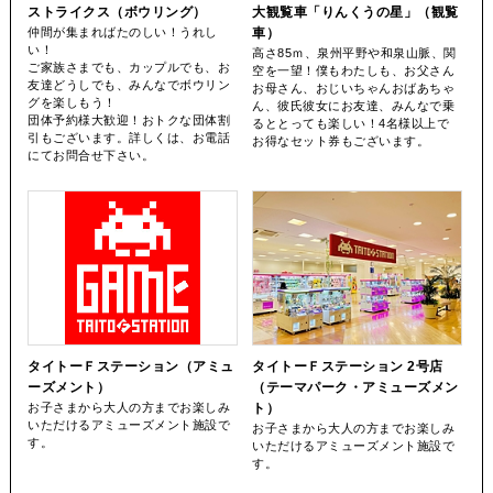
ストライクス（ボウリング）
大観覧車「りんくうの星」（観覧
仲間が集まればたのしい！うれし
車）
い！
高さ85ｍ、泉州平野や和泉山脈、関
ご家族さまでも、カップルでも、お
空を一望！僕もわたしも、お父さん
友達どうしでも、みんなでボウリン
お母さん、おじいちゃんおばあちゃ
グを楽しもう！
ん、彼氏彼女にお友達、みんなで乗
団体予約様大歓迎！おトクな団体割
るととっても楽しい！4名様以上で
引もございます。詳しくは、お電話
お得なセット券もございます。
にてお問合せ下さい。
タイトーＦステーション（アミュ
タイトーＦステーション 2号店
ーズメント）
（テーマパーク・アミューズメン
お子さまから大人の方までお楽しみ
ト）
いただけるアミューズメント施設で
お子さまから大人の方までお楽しみ
す。
いただけるアミューズメント施設で
す。