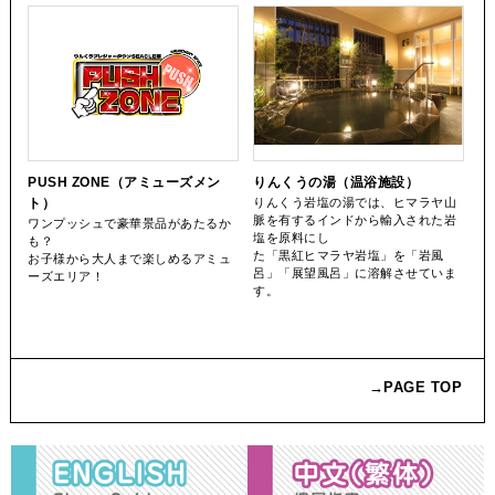
PUSH ZONE（アミューズメン
りんくうの湯（温浴施設）
ト）
りんくう岩塩の湯では、ヒマラヤ山
脈を有するインドから輸入された岩
ワンプッシュで豪華景品があたるか
塩を原料にし
も？
た「黒紅ヒマラヤ岩塩」を「岩風
お子様から大人まで楽しめるアミュ
呂」「展望風呂」に溶解させていま
ーズエリア！
す。
→PAGE TOP