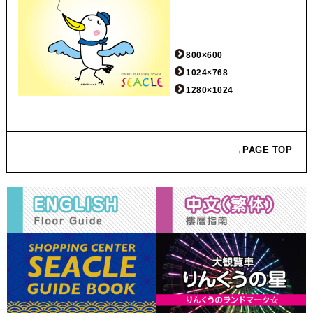
800×600
1024×768
1280×1024
→PAGE TOP